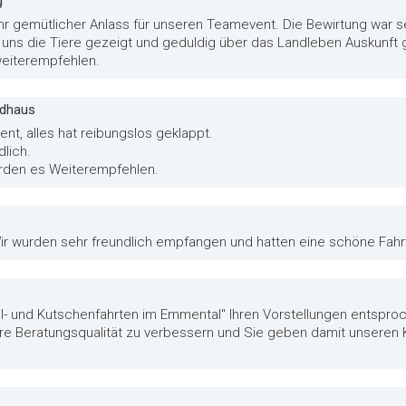
g
hr gemütlicher Anlass für unseren Teamevent. Die Bewirtung war
uns die Tiere gezeigt und geduldig über das Landleben Auskunft 
weiterempfehlen.
ndhaus
ent, alles hat reibungslos geklappt.
lich.
werden es Weiterempfehlen.
 Wir wurden sehr freundlich empfangen und hatten eine schöne Fahr
ll- und Kutschenfahrten im Emmental" Ihren Vorstellungen entspro
ere Beratungsqualität zu verbessern und Sie geben damit unseren K