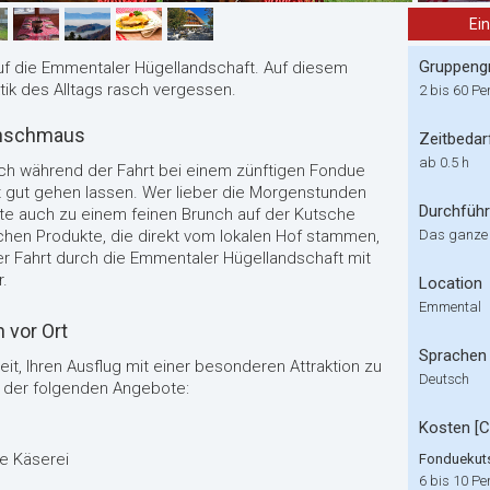
Ei
Gruppeng
auf die Emmentaler Hügellandschaft. Auf diesem
tik des Alltags rasch vergessen.
2 bis 60 Pe
enschmaus
Zeitbedar
ab 0.5 h
ich während der Fahrt bei einem zünftigen Fondue
t gut gehen lassen. Wer lieber die Morgenstunden
Durchfüh
te auch zu einem feinen Brunch auf der Kutsche
ichen Produkte, die direkt vom lokalen Hof stammen,
Das ganze
er Fahrt durch die Emmentaler Hügellandschaft mit
r.
Location
Emmental
 vor Ort
Sprachen
it, Ihren Ausflug mit einer besonderen Attraktion zu
Deutsch
 der folgenden Angebote:
Kosten [
e Käserei
Fonduekuts
6 bis 10 Pe