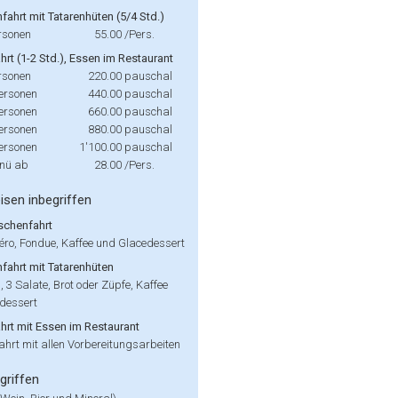
hfahrt mit Tatarenhüten (5/4 Std.)
rsonen
55.00
/Pers.
rt (1-2 Std.), Essen im Restaurant
rsonen
220.00
pauschal
Personen
440.00
pauschal
Personen
660.00
pauschal
Personen
880.00
pauschal
Personen
1'100.00
pauschal
nü ab
28.00
/Pers.
isen inbegriffen
schenfahrt
éro, Fondue, Kaffee und Glacedessert
hfahrt mit Tatarenhüten
h, 3 Salate, Brot oder Züpfe, Kaffee
dessert
hrt mit Essen im Restaurant
hrt mit allen Vorbereitungsarbeiten
griffen