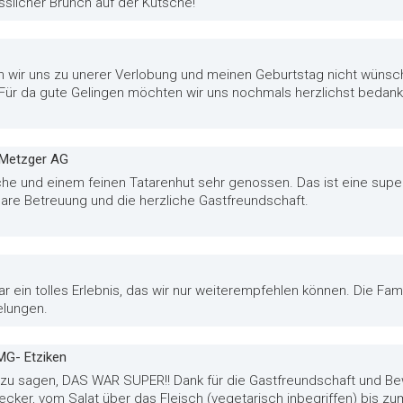
slicher Brunch auf der Kutsche!
n wir uns zu unerer Verlobung und meinen Geburtstag nicht wüns
r. Für da gute Gelingen möchten wir uns nochmals herzlichst bedan
x Metzger AG
che und einem feinen Tatarenhut sehr genossen. Das ist eine super
are Betreuung und die herzliche Gastfreundschaft.
 ein tolles Erlebnis, das wir nur weiterempfehlen können. Die Fami
elungen.
MG- Etziken
s zu sagen, DAS WAR SUPER!! Dank für die Gastfreundschaft und Be
cker, vom Salat über das Fleisch (vegetarisch inbegriffen) bis z