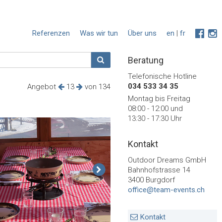
Referenzen
Was wir tun
Über uns
en
|
fr
Beratung
Telefonische Hotline
034 533 34 35
Angebot
13
von 134
Montag bis Freitag
08:00 - 12:00 und
13:30 - 17:30 Uhr
Kontakt
Outdoor Dreams GmbH
Bahnhofstrasse 14
3400 Burgdorf
office@team-events.ch
Kontakt