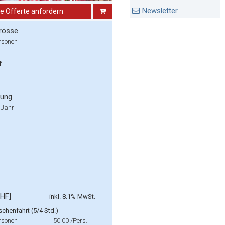
Newsletter
ne Offerte anfordern
rösse
rsonen
f
rung
 Jahr
CHF]
inkl. 8.1% MwSt.
chenfahrt (5/4 Std.)
rsonen
50.00
/Pers.