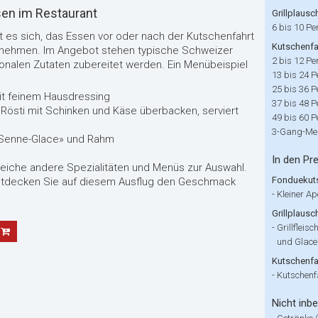
sen im Restaurant
Grillplausc
6 bis 10 Pe
 es sich, das Essen vor oder nach der Kutschenfahrt
Kutschenfah
unehmen. Im Angebot stehen typische Schweizer
2 bis 12 Pe
ionalen Zutaten zubereitet werden. Ein Menübeispiel
13 bis 24 
25 bis 36 
mit feinem Hausdressing
37 bis 48 
 Rösti mit Schinken und Käse überbacken, serviert
49 bis 60 
3-Gang-Me
«Senne-Glace» und Rahm
In den Pre
reiche andere Spezialitäten und Menüs zur Auswahl.
Fonduekut
entdecken Sie auf diesem Ausflug den Geschmack
-
Kleiner Ap
Grillplausc
-
Grillfleisc
und Glace
Kutschenfa
-
Kutschenfa
Nicht inbe