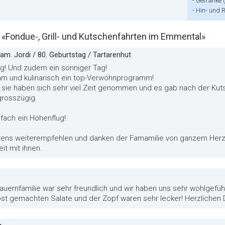
-
Getränke (
-
Hin- und 
Fondue-, Grill- und Kutschenfahrten im Emmental»
Fam. Jordi / 80. Geburtstag / Tartarenhut
ig! Und zudem ein sonniger Tag!
am und kulinarisch ein top-Verwöhnprogramm!
d sie haben sich sehr viel Zeit genommen und es gab nach der Kut
grosszügig.
nfach ein Höhenflug!
ens weiterempfehlen und danken der Famamilie von ganzem Herzen
it mit ihnen.
Bauernfamilie war sehr freundlich und wir haben uns sehr wohlgefühl
bst gemachten Salate und der Zopf waren sehr lecker! Herzlichen D