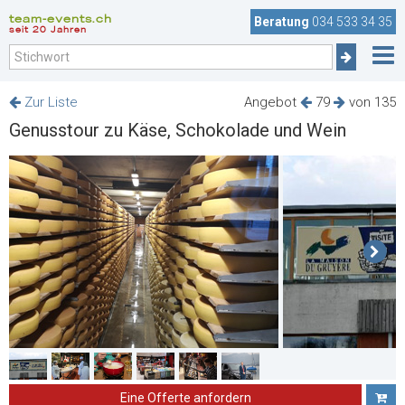
team-events.ch
Beratung
034 533 34 35
seit 20 Jahren
Zur Liste
Angebot
79
von 135
Genusstour zu Käse, Schokolade und Wein
Eine Offerte anfordern