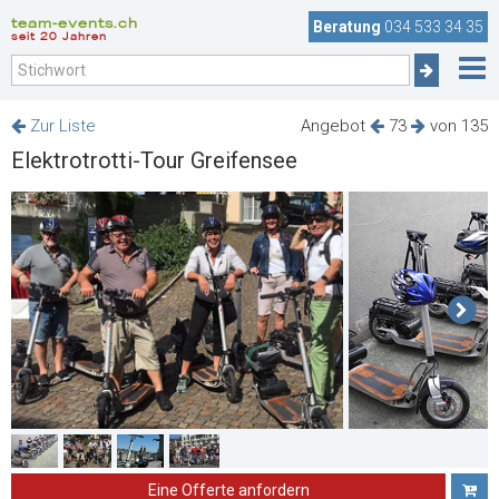
team-events.ch
Beratung
034 533 34 35
seit 20 Jahren
Zur Liste
Angebot
73
von 135
Elektrotrotti-Tour Greifensee
Eine Offerte anfordern