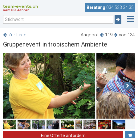
team-events.ch
Beratung
034 533 34 35
seit 20 Jahren
Zur Liste
Angebot
119
von 134
Gruppenevent in tropischem Ambiente
Eine Offerte anfordern