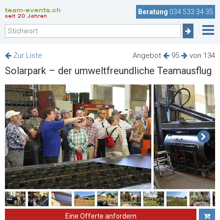
team-events.ch
Beratung
034 533 34 35
seit 20 Jahren
Zur Liste
Angebot
95
von 134
Solarpark – der umweltfreundliche Teamausflug
Eine Offerte anfordern