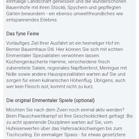
einmalige Landschaft geniessen und die wunderschönen
Bauernhöfe mit ihren Stöckli, Spychern und gepflegten
Gärten bewundern - ein ebenso umweltfreundliches wie
entspannendes Erlebnis.
Das fyne Feine
Vorläufiges Ziel Ihrer Ausfahrt ist ein heimeliger Hof im
Berner Bauernhaus-Stil. Hier können Sie sich mit echten
Emmentaler Spezialitäten verwöhnen lassen.
Küchengeräucherte Hamme, verschiedene frisch
zubereitete Salate, regionales Napfbierbrot, Meringue mit
Nidle sowie andere Hausspezialitäten warten auf Sie und
sorgen für einen kulinarischen Höhenflug.
Übrigens, auch
wer kein Fleisch isst, kommt nicht zu kurz.
Die original Emmentaler Spiele (optional)
Möchten Sie nach dem Zvieri noch einmal aktiv werden?
Beim Plauschwettkampf ist Ihre Geschicklichkeit gefragt. Bis
zu acht spannende Disziplinen warten auf Sie, vom
Hufeisenwerfen über das Hafersackschwingen bis zum
Tischcurling. Ein einmaliger Spass - für etwas gesetztere