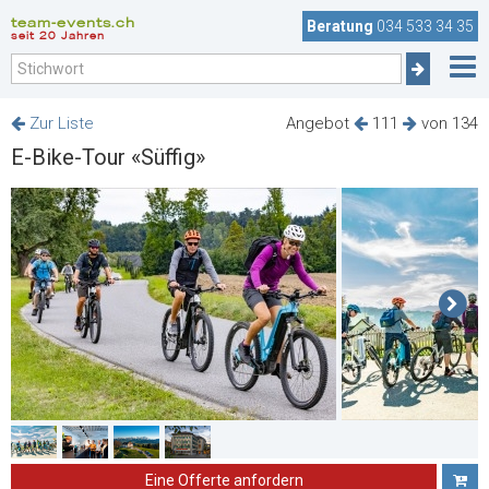
team-events.ch
Beratung
034 533 34 35
seit 20 Jahren
Zur Liste
Angebot
111
von 134
E-Bike-Tour «Süffig»
Eine Offerte anfordern