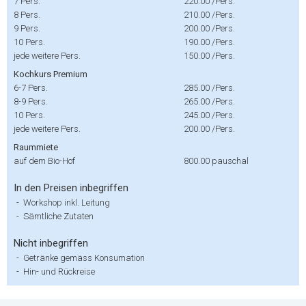
7 Pers.
220.00
/Pers.
8 Pers.
210.00
/Pers.
9 Pers.
200.00
/Pers.
10 Pers.
190.00
/Pers.
jede weitere Pers.
150.00
/Pers.
Kochkurs Premium
6-7 Pers.
285.00
/Pers.
8-9 Pers.
265.00
/Pers.
10 Pers.
245.00
/Pers.
jede weitere Pers.
200.00
/Pers.
Raummiete
auf dem Bio-Hof
800.00
pauschal
In den Preisen inbegriffen
-
Workshop inkl. Leitung
-
Sämtliche Zutaten
Nicht inbegriffen
-
Getränke gemäss Konsumation
-
Hin- und Rückreise