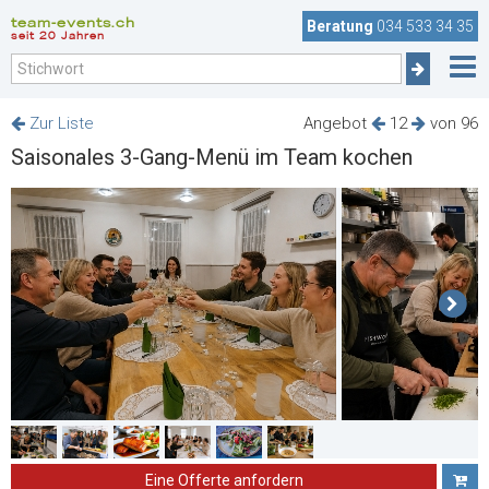
team-events.ch
Beratung
034 533 34 35
seit 20 Jahren
Zur Liste
Angebot
12
von 96
Saisonales 3-Gang-Menü im Team kochen
Eine Offerte anfordern