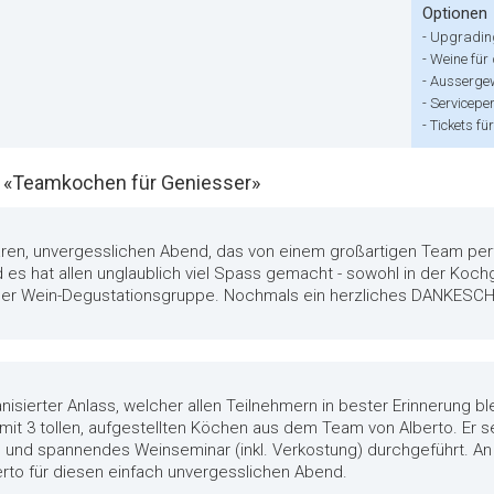
Optionen
-
Upgrading
-
Weine für
-
Aussergew
-
Servicepe
-
Tickets f
«Teamkochen für Geniesser»
ren, unvergesslichen Abend, das von einem großartigen Team perf
s hat allen unglaublich viel Spass gemacht - sowohl in der Kochgr
n der Wein-Degustationsgruppe. Nochmals ein herzliches DANKESC
nisierter Anlass, welcher allen Teilnehmern in bester Erinnerung b
 3 tollen, aufgestellten Köchen aus dem Team von Alberto. Er sel
s und spannendes Weinseminar (inkl. Verkostung) durchgeführt. An
 für diesen einfach unvergesslichen Abend.