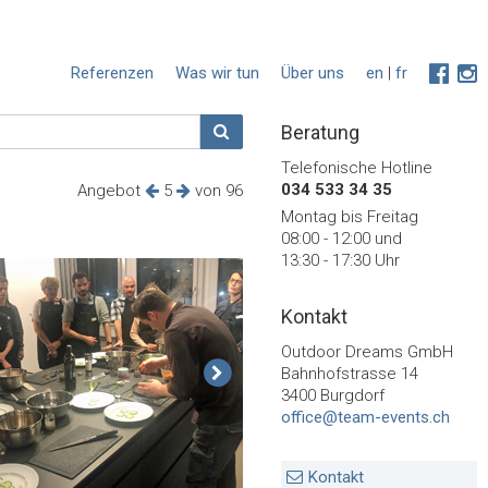
Referenzen
Was wir tun
Über uns
en
|
fr
Beratung
Telefonische Hotline
034 533 34 35
Angebot
5
von 96
Montag bis Freitag
08:00 - 12:00 und
13:30 - 17:30 Uhr
Kontakt
Outdoor Dreams GmbH
Bahnhofstrasse 14
3400 Burgdorf
office@team-events.ch
Kontakt