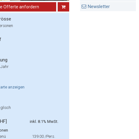
Newsletter
ne Offerte anfordern
rösse
Personen
f
rung
 Jahr
arte
anzeigen
glisch
CHF]
inkl. 8.1% MwSt.
onen
enü
139.00
/Pers.