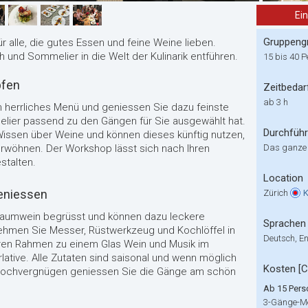
Ei
Gruppeng
r alle, die gutes Essen und feine Weine lieben.
 und Sommelier in die Welt der Kulinarik entführen.
15 bis 40 
pfen
Zeitbedar
ab 3 h
n herrliches Menü und geniessen Sie dazu feinste
lier passend zu den Gängen für Sie ausgewählt hat.
Durchfüh
Wissen über Weine und können dieses künftig nutzen,
erwöhnen. Der Workshop lässt sich nach Ihren
Das ganze
stalten.
Location
eniessen
Zürich
K
haumwein begrüsst und können dazu leckere
Sprachen
hmen Sie Messer, Rüstwerkzeug und Kochlöffel in
Deutsch, En
eren Rahmen zu einem Glas Wein und Musik im
lative. Alle Zutaten sind saisonal und wenn möglich
Kosten [
ochvergnügen geniessen Sie die Gänge am schön
Ab 15 Pers
3-Gänge-M