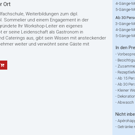
r Ort
4-Gänge-M
5-Gänge-M
lfachschule, Weiterbildungen zum dipl.
Ab 30 Pers
ipl. Sommelier und einem Engagement in der
3-Gänge-M
ründete Ihr Workshop-Leiter ein eigenes
4-Gänge-M
bt er seine Leidenschaft als Gastronom in
5-Gänge-M
d Caterings aus, gibt sein Wissen mit ansteckender
nehmer weiter und verwöhnt seine Gäste mit
In den Pre
-
Vorbespr
-
Besichtig
-
Zusammen
-
Rezeptlief
-
Ab 15 Per
-
Ab 30 Pers
-
Kleiner W
-
Dekoration
-
Abwasch 
Nicht inbe
-
Apérohäp
-
Getränke 