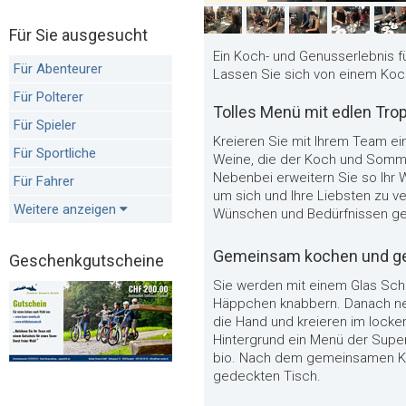
Für Sie ausgesucht
Ein Koch- und Genusserlebnis fü
Für Abenteurer
Lassen Sie sich von einem Koch
Für Polterer
Tolles Menü mit edlen Tro
Für Spieler
Kreieren Sie mit Ihrem Team ei
Für Sportliche
Weine, die der Koch und Somme
Nebenbei erweitern Sie so Ihr 
Für Fahrer
um sich und Ihre Liebsten zu v
Weitere anzeigen
Wünschen und Bedürfnissen ge
Gemeinsam kochen und g
Geschenkgutscheine
Sie werden mit einem Glas Sc
Häppchen knabbern. Danach ne
die Hand und kreieren im lock
Hintergrund ein Menü der Super
bio. Nach dem gemeinsamen K
gedeckten Tisch.