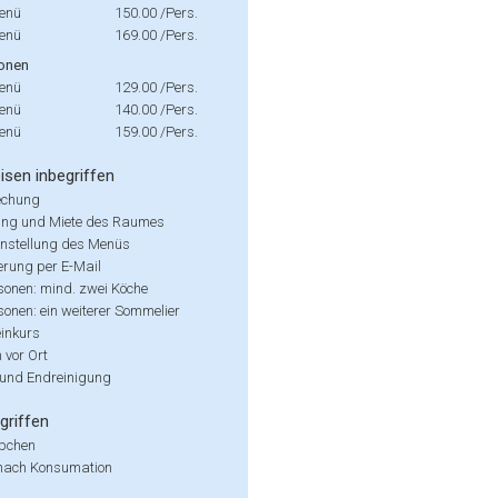
enü
150.00
/Pers.
enü
169.00
/Pers.
onen
enü
129.00
/Pers.
enü
140.00
/Pers.
enü
159.00
/Pers.
isen inbegriffen
echung
ung und Miete des Raumes
stellung des Menüs
erung per E-Mail
sonen: mind. zwei Köche
onen: ein weiterer Sommelier
einkurs
 vor Ort
und Endreinigung
griffen
pchen
nach Konsumation