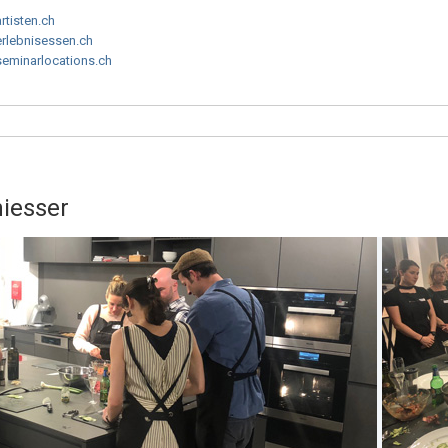
artisten.ch
erlebnisessen.ch
seminarlocations.ch
iesser