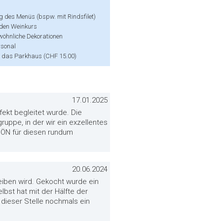
 des Menüs (bspw. mit Rindsfilet)
 den Weinkurs
öhnliche Dekorationen
rsonal
ür das Parkhaus (CHF 15.00)
17.01.2025
ekt begleitet wurde. Die
uppe, in der wir ein exzellentes
HÖN für diesen rundum
20.06.2024
leiben wird. Gekocht wurde ein
bst hat mit der Hälfte der
 dieser Stelle nochmals ein