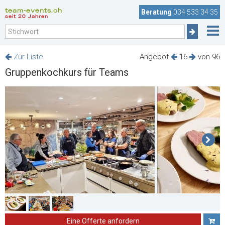
team-events.ch
Beratung
034 533 34 35
seit 20 Jahren
Zur Liste
Angebot
16
von 96
Gruppenkochkurs für Teams
Eine Offerte anfordern