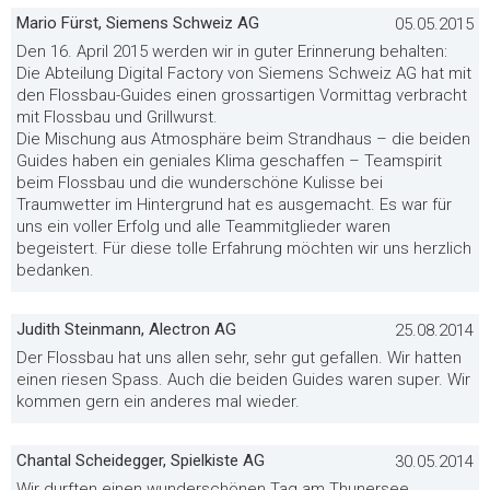
Mario Fürst, Siemens Schweiz AG
05.05.2015
Den 16. April 2015 werden wir in guter Erinnerung behalten:
Die Abteilung Digital Factory von Siemens Schweiz AG hat mit
den Flossbau-Guides einen grossartigen Vormittag verbracht
mit Flossbau und Grillwurst.
Die Mischung aus Atmosphäre beim Strandhaus – die beiden
Guides haben ein geniales Klima geschaffen – Teamspirit
beim Flossbau und die wunderschöne Kulisse bei
Traumwetter im Hintergrund hat es ausgemacht. Es war für
uns ein voller Erfolg und alle Teammitglieder waren
begeistert. Für diese tolle Erfahrung möchten wir uns herzlich
bedanken.
Judith Steinmann, Alectron AG
25.08.2014
Der Flossbau hat uns allen sehr, sehr gut gefallen. Wir hatten
einen riesen Spass. Auch die beiden Guides waren super. Wir
kommen gern ein anderes mal wieder.
Chantal Scheidegger, Spielkiste AG
30.05.2014
Wir durften einen wunderschönen Tag am Thunersee