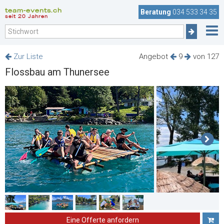
team-events.ch
Beratung
034 533 34 35
seit 20 Jahren
Zur Liste
Angebot
9
von 127
Flossbau am Thunersee
Eine Offerte anfordern