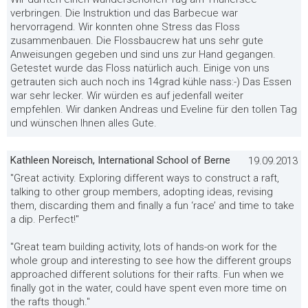
verbringen. Die Instruktion und das Barbecue war
hervorragend. Wir konnten ohne Stress das Floss
zusammenbauen. Die Flossbaucrew hat uns sehr gute
Anweisungen gegeben und sind uns zur Hand gegangen.
Getestet wurde das Floss natürlich auch. Einige von uns
getrauten sich auch noch ins 14grad kühle nass:-) Das Essen
war sehr lecker. Wir würden es auf jedenfall weiter
empfehlen. Wir danken Andreas und Eveline für den tollen Tag
und wünschen Ihnen alles Gute.
Kathleen Noreisch, International School of Berne
19.09.2013
"Great activity. Exploring different ways to construct a raft,
talking to other group members, adopting ideas, revising
them, discarding them and finally a fun ‘race’ and time to take
a dip. Perfect!"
"Great team building activity, lots of hands-on work for the
whole group and interesting to see how the different groups
approached different solutions for their rafts. Fun when we
finally got in the water, could have spent even more time on
the rafts though."