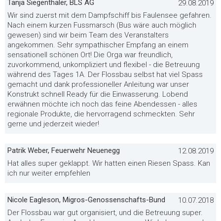
Tanja Siegenthaler, BLS AG
29.08.2019
Wir sind zuerst mit dem Dampfschiff bis Faulensee gefahren.
Nach einem kurzen Fussmarsch (Bus wäre auch möglich
gewesen) sind wir beim Team des Veranstalters
angekommen. Sehr sympathischer Empfang an einem
sensationell schönen Ort! Die Orga war freundlich,
zuvorkommend, unkompliziert und flexibel - die Betreuung
während des Tages 1A. Der Flossbau selbst hat viel Spass
gemacht und dank professioneller Anleitung war unser
Konstrukt schnell Ready für die Einwasserung. Lobend
erwähnen möchte ich noch das feine Abendessen - alles
regionale Produkte, die hervorragend schmeckten. Sehr
gerne und jederzeit wieder!
Patrik Weber, Feuerwehr Neuenegg
12.08.2019
Hat alles super geklappt. Wir hatten einen Riesen Spass. Kan
ich nur weiter empfehlen
Nicole Eagleson, Migros-Genossenschafts-Bund
10.07.2018
Der Flossbau war gut organisiert, und die Betreuung super.