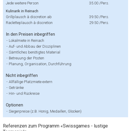
Jede weitere Person
35.00
/Pers.
Kulinarik in Reinach
Grillplausch à discretion ab
39.50
/Pers.
Racletteplausch à discretion
29.50
/Pers.
In den Preisen inbegriffen
-
Lokalmiete in Reinach
-
Auf- und Abbau der Disziplinen
-
Sämtliches benötigtes Material
-
Betreuung der Posten
-
Planung, Organisation, Durchführung
Nicht inbegriffen
-
Allfällige Platzmiete extern
-
Getränke
-
Hin- und Rückreise
Optionen
-
Siegerpreise (z.B. Honig, Medaillen, Glocken)
Referenzen zum Programm «Swissgames - lustige