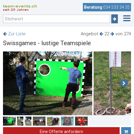
team-events.ch
Beratung
034 533 34 35
seit 20 Jahren
Zur Liste
Angebot
22
von 274
Swissgames - lustige Teamspiele
Eine Offerte anfordern