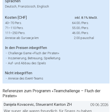
Sprachen
Deutsch, Französisch, Englisch
Kosten [CHF]
inkl. 8.1% MwSt.
40–70 Pers.
64.00
/Pers.
71–110 Pers.
55.00
/Pers.
111–250 Pers.
46.00
/Pers.
Anreise ab Sursee je km
2.00
pauschal
In den Preisen inbegriffen
-
Challenge Game «Fluch der Piraten»
-
Inszenierung, Betreuung, Spielleitung
-
Auf- und Abbau des Spiels
Nicht inbegriffen
-
Anreise des Event-Teams
Referenzen zum Programm «Teamchallenge – Fluch der
Piraten»
Danijela Kovacevic, Steueramt Kanton ZH
09.06.2026
War super, alle waren freundlich, für Spass zu haben,