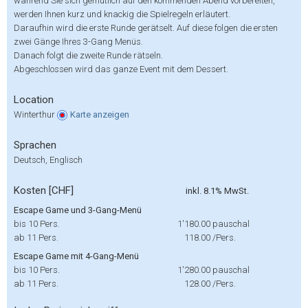
während Sie sich gemütlich auf den kommenden Abend vorbereiten,
werden Ihnen kurz und knackig die Spielregeln erläutert.
Daraufhin wird die erste Runde gerätselt. Auf diese folgen die ersten
zwei Gänge Ihres 3-Gang Menüs.
Danach folgt die zweite Runde rätseln.
Abgeschlossen wird das ganze Event mit dem Dessert.
Location
Winterthur
Karte
anzeigen
Sprachen
Deutsch, Englisch
Kosten [CHF]
inkl. 8.1% MwSt.
Escape Game und 3-Gang-Menü
bis 10 Pers.
1'180.00
pauschal
ab 11 Pers.
118.00
/Pers.
Escape Game mit 4-Gang-Menü
bis 10 Pers.
1'280.00
pauschal
ab 11 Pers.
128.00
/Pers.