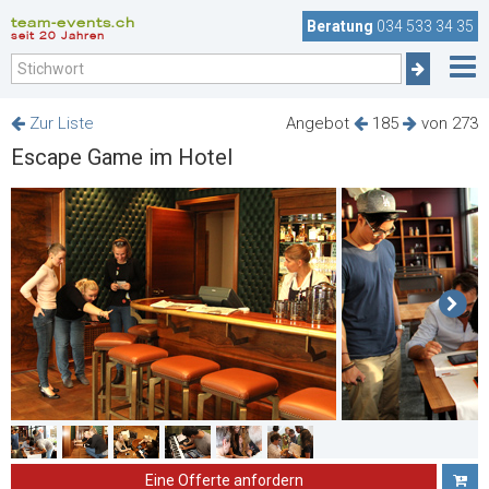
team-events.ch
Beratung
034 533 34 35
seit 20 Jahren
Zur Liste
Angebot
185
von 273
Escape Game im Hotel
Eine Offerte anfordern