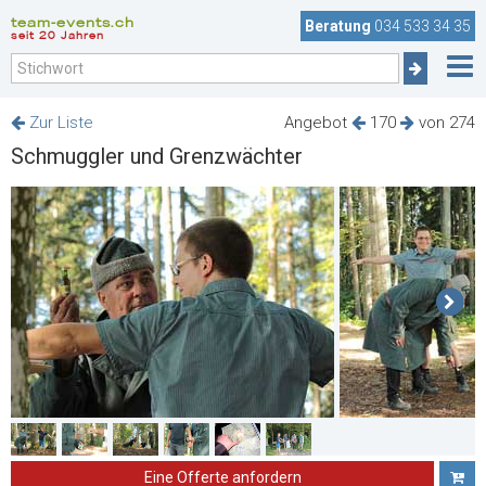
team-events.ch
Beratung
034 533 34 35
seit 20 Jahren
Zur Liste
Angebot
170
von 274
Schmuggler und Grenzwächter
Eine Offerte anfordern