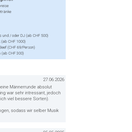
reise
etränke
s und / oder DJ (ab CHF 500)
k (ab CHF 1000)
Beef (CHF 69/Person)
n (ab CHF 300)
27.06.2026
 eine Männerrunde absolut
ing war sehr intressant, jedoch
ich viel bessere Sorten).
ogen, sodass wir selber Musik