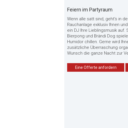
Feiern im Partyraum
Wenn alle satt sind, geht's in d
Rauchanlage exklusiv
I
h
n
en
und
ein DJ
I
h
r
e
Lieblingsmusik auf.
Bierpong und Brändi Dog spiele
Humidor chillen. Gerne wird
I
h
n
zusätzliche Überraschung organ
Wunsch die ganze Nacht zur V
Eine Offerte anfordern