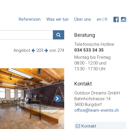
Referenzen
Was wir tun
Über uns
en
|
fr
Beratung
Telefonische Hotline
034 533 34 35
Angebot
203
von 274
Montag bis Freitag
08:00 - 12:00 und
13:30 - 17:30 Uhr
Kontakt
Outdoor Dreams GmbH
Bahnhofstrasse 14
3400 Burgdorf
office@team-events.ch
Kontakt