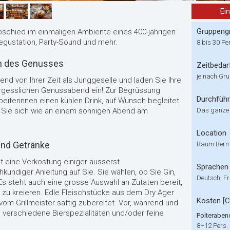
Ei
Gruppeng
bschied im einmaligen Ambiente eines 400-jährigen
Degustation, Party-Sound und mehr.
8 bis 30 Pe
en des Genusses
Zeitbedar
je nach Gr
rend von
I
hrer Zeit als Junggeselle und laden Sie Ihre
gesslichen Genussabend ein! Zur Begrüssung
Durchfüh
rbeiterinnen
einen kühlen Drink, auf Wunsch begleitet
s
S
i
e
sich wie
an einem sonnigen Abend am
Das ganze
Location
und Getränke
Raum Ber
e
t eine Verkostung einig
er
ä
usserst
Sprachen
hkundiger Anleitung auf Sie.
Sie wählen, ob Sie Gin,
Deutsch, Fr
s steht auch eine grosse Auswahl an Zutaten bereit,
 zu kreieren.
Edle Fleischstücke aus dem Dry Ager
Kosten [
m Grillmeister saftig zubereitet.
Vor, während und
verschiedene Bierspezialitäten und/oder feine
Polteraben
8–12 Pers.