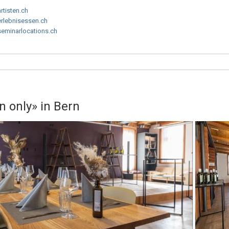
artisten.ch
erlebnisessen.ch
seminarlocations.ch
 only» in Bern