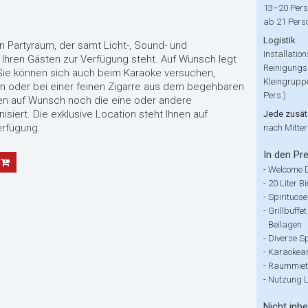
13–20 Pers
ab 21 Pers
Logistik
en Partyraum, der samt Licht-, Sound- und
Installatio
 Ihren
Gästen zur Verfügung steht. Auf Wunsch legt
Reinigung
S
i
e
k
ö
n
n
en
sich auch beim Karaoke versuchen,
Kleingrupp
n oder bei einer feinen
Zigarre aus dem begehbaren
Pers.)
en auf Wunsch noch die eine ode
r a
n
dere
isiert.
Die exklusive Location steht Ihnen auf
Jede zusät
erfügung.
nach Mitte
In den Pre
-
Welcome D
-
20 Liter Bi
-
Spirituos
-
Grillbuffe
Beilagen
-
Diverse Sp
-
Karaokea
-
Raummiete
-
Nutzung L
Nicht inbe