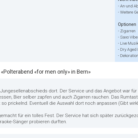
-
An-und Ab
-
Weitere G
Optionen
-
Zigarren
-
Saxo Vibe
-
Live Musi
-
Dry Aged 
-
Dekoratio
Polterabend «for men only» in Bern»
Jungesellenabschieds dort. Der Service und das Angebot war für
h essen, Bier selber zapfen und auch Zigarren rauchen. Das Rumtast
so prickelnd. Eventuell die Auswahl dort noch anpassen (Gibt wirkl
gemacht für ein tolles Fest. Der Service hat sich später zurückgez
raoke-Sänger probieren durften.