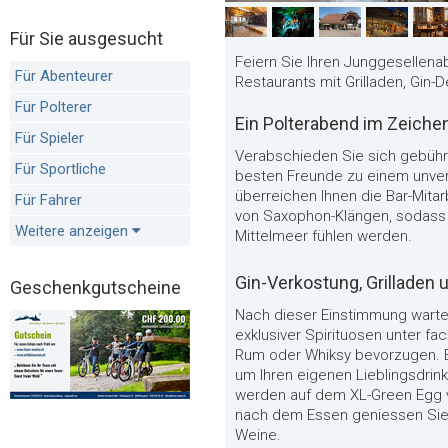
Für Sie ausgesucht
Feiern Sie Ihren Junggesellena
Für Abenteurer
Restaurants mit Grilladen, Gin-
Für Polterer
Ein Polterabend im Zeich
Für Spieler
Verabschiede
n
Sie s
ich gebüh
Für Sportliche
besten Freunde zu
eine
m
unver
überreichen
I
h
n
en
die Bar-Mita
Für Fahrer
von Saxophon-Klängen, sodas
Weitere anzeigen
Mittelmeer fühlen w
e
r
d
e
n
.
Gin-Verkostung, Grilladen 
Geschenkgutscheine
Nach diese
r
E
i
n
s
t
i
m
m
u
ng
w
a
r
t
exklusiver Spirituosen
unter fac
Rum
oder
Whiksy bevorzugen
.
E
um Ihren eigenen Lieblingsdrink
werden auf dem XL-Green Egg vo
nach dem Essen geniessen Sie 
Weine.