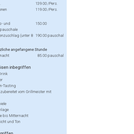
.
139.00
/Pers.
onen
119.00
/Pers.
ns- und
150.00
spauschale
enzuschlag (unter 8
190.00
pauschal
zliche angefangene Stunde
rnacht
85.00
pauschal
isen inbegriffen
rink
er
en-Tasting
t zubereitet vom Grillmeister mit
iele
nlage
 bis Mitternacht
icht und Ton
griffen