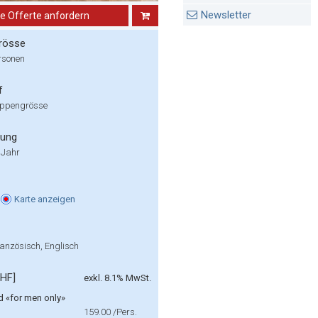
Newsletter
ne Offerte anfordern
rösse
rsonen
f
uppengrösse
rung
 Jahr
n
Karte
anzeigen
anzösisch, Englisch
CHF]
exkl. 8.1% MwSt.
d «for men only»
159.00
/Pers.