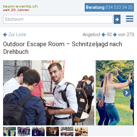
team-events.ch
Beratung
034 533 34 35
seit 20 Jahren
Zur Liste
Angebot
92
von 273
Outdoor Escape Room – Schnitzeljagd nach
Drehbuch