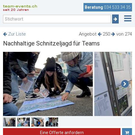
team-events.ch
Beratung
034 533 34 35
seit 20 Jahren
Zur Liste
Angebot
250
von 274
Nachhaltige Schnitzeljagd für Teams
Eine Offerte anfordern