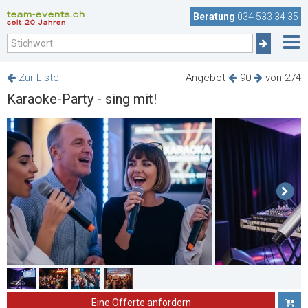
team-events.ch
Beratung
034 533 34 35
seit 20 Jahren
Zur Liste
Angebot
90
von 274
Karaoke-Party - sing mit!
Eine Offerte anfordern