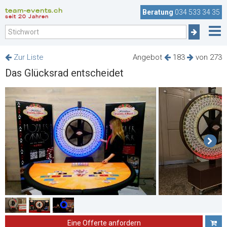
team-events.ch
Beratung
034 533 34 35
seit 20 Jahren
Zur Liste
Angebot
183
von 273
Das Glücksrad entscheidet
Eine Offerte anfordern