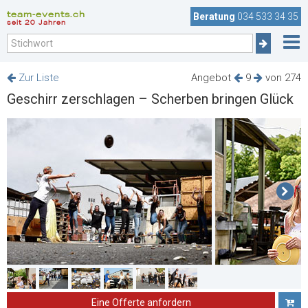
team-events.ch
Beratung
034 533 34 35
seit 20 Jahren
Zur Liste
Angebot
9
von 274
Geschirr zerschlagen – Scherben bringen Glück
Eine Offerte anfordern