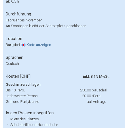
ab 0.5 h
Durchführung
Februar bis November
An Sonntagen bleibt der Schrottplatz geschlossen.
Location
Burgdorf
Karte
anzeigen
Sprachen
Deutsch
Kosten [CHF]
inkl. 8.1% MwSt.
Geschirr zerschlagen
Bis 10 Pers.
250.00
pauschal
Jede weitere Person
20.00
/Pers.
Grill und Partybänke
auf Anfrage
In den Preisen inbegriffen
-
Miete des Platzes
-
Schutzbrille und Handschuhe