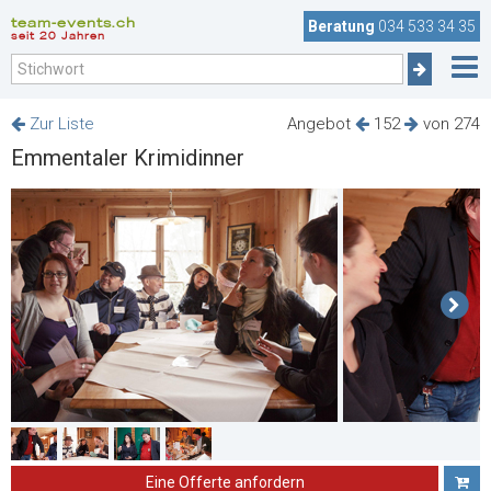
team-events.ch
Beratung
034 533 34 35
seit 20 Jahren
Zur Liste
Angebot
152
von 274
Emmentaler Krimidinner
Eine Offerte anfordern