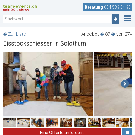
team-events.ch
Beratung
034 533 34 35
seit 20 Jahren
Zur Liste
Angebot
87
von 274
Eisstockschiessen in Solothurn
Eine Offerte anfordern