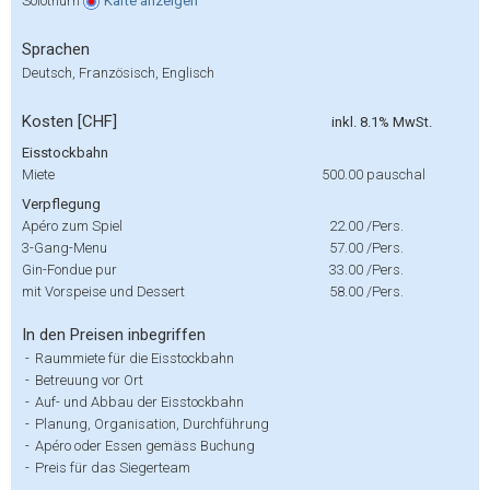
Solothurn
Karte
anzeigen
Sprachen
Deutsch, Französisch, Englisch
Kosten [CHF]
inkl. 8.1% MwSt.
Eisstockbahn
Miete
500.00
pauschal
Verpflegung
Apéro zum Spiel
22.00
/Pers.
3-Gang-Menu
57.00
/Pers.
Gin-Fondue pur
33.00
/Pers.
mit Vorspeise und Dessert
58.00
/Pers.
In den Preisen inbegriffen
-
Raummiete für die Eisstockbahn
-
Betreuung vor Ort
-
Auf- und Abbau der Eisstockbahn
-
Planung, Organisation, Durchführung
-
Apéro oder Essen gemäss Buchung
-
Preis für das Siegerteam