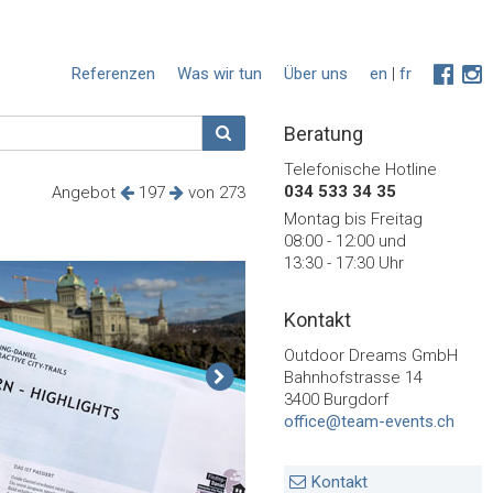
Referenzen
Was wir tun
Über uns
en
|
fr
Beratung
Telefonische Hotline
034 533 34 35
Angebot
197
von 273
Montag bis Freitag
08:00 - 12:00 und
13:30 - 17:30 Uhr
Kontakt
Outdoor Dreams GmbH
Bahnhofstrasse 14
3400 Burgdorf
office@team-events.ch
Kontakt