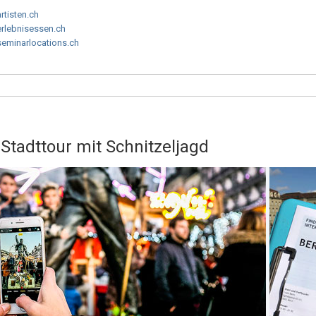
artisten.ch
erlebnisessen.ch
seminarlocations.ch
l: Stadttour mit Schnitzeljagd