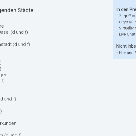
In den Pre
lgenden Städte
-
Zugriff a
-
Citytrail 
ne
-
Virtueller
asel (d und f)
-
Live-Chat
stadt (d und f)
Nicht inbe
-
Hin- und 
)
)
ngen
 f)
d und f)
)
erkunden
rn (d und f)