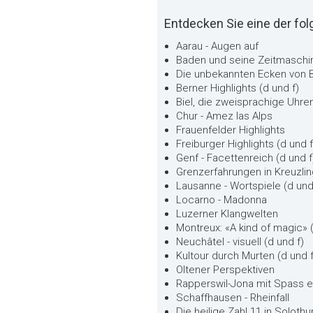
Entdecken Sie eine der fo
Aarau - Augen auf
Baden und seine Zeitmaschi
Die unbekannten Ecken von B
Berner Highlights (d und f)
Biel, die zweisprachige Uhren
Chur - Amez las Alps
Frauenfelder Highlights
Freiburger Highlights (d und f
Genf - Facettenreich (d und f
Grenzerfahrungen in Kreuzli
Lausanne - Wortspiele (d und
Locarno - Madonna
Luzerner Klangwelten
Montreux: «A kind of magic» (
Neuchâtel - visuell (d und f)
Kultour durch Murten (d und f
Oltener Perspektiven
Rapperswil-Jona mit Spass 
Schaffhausen - Rheinfall
Die heilige Zahl 11 in Solothu