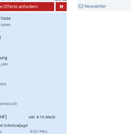
Newsletter
ne Offerte anfordern
rösse
rsonen
f
rung
 Jahr
weiz
ranzösisch
CHF]
inkl. 8.1% MwSt.
it Schnitzeljagd
s.
8.00
/Pers.