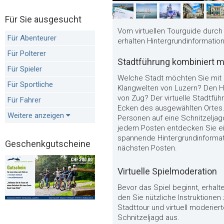
Für Sie ausgesucht
Vom virtuellen Tourguide durch
Für Abenteurer
erhalten Hintergrundinformatio
Für Polterer
Stadtführung kombiniert m
Für Spieler
Welche Stadt möchten Sie mit 
Für Sportliche
Klangwelten von Luzern? Den H
von Zug? Der virtuelle Stadtfü
Für Fahrer
Ecken des ausgewählten Ortes. 
Weitere anzeigen
Personen auf eine Schnitzeljag
jedem Posten entdecken Sie ei
spannende Hintergrundinformat
Geschenkgutscheine
nächsten Posten.
Virtuelle Spielmoderation
Bevor das Spiel beginnt, erhalt
den Sie nützliche Instruktionen
Stadttour und virtuell moderie
Schnitzeljagd aus.