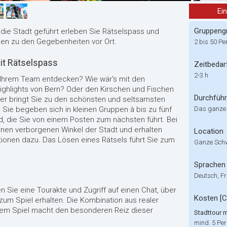
Ei
Gruppeng
 die Stadt geführt erleben Sie Rätselspass und
nen zu den Gegebenheiten vor Ort.
2 bis 50 Pe
it Rätselspass
Zeitbedar
2-3 h
Ihrem Team entdecken? Wie wär's mit den
ighlights von Bern? Oder den Kirschen und Fischen
Durchfüh
hrer bringt Sie zu den schönsten und seltsamsten
Sie begeben sich in kleinen Gruppen à bis zu fünf
Das ganze
d, die Sie von einem Posten zum nächsten führt. Bei
nen verborgenen Winkel der Stadt und erhalten
Location
ionen dazu. Das Lösen eines Rätsels führt Sie zum
Ganze Sch
Sprachen
Deutsch, F
en Sie eine Tourakte und Zugriff auf einen Chat, über
Kosten [
 zum Spiel erhalten. Die Kombination aus realer
rtem Spiel macht den besonderen Reiz dieser
Stadttour m
mind. 5 Per