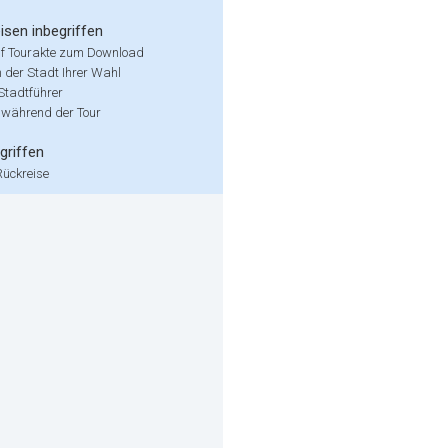
isen inbegriffen
uf Tourakte zum Download
in der Stadt Ihrer Wahl
 Stadtführer
 während der Tour
griffen
Rückreise