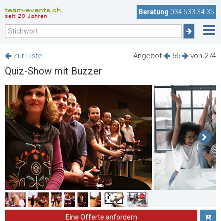
team-events.ch
Beratung
034 533 34 35
seit 20 Jahren
Zur Liste
Angebot
66
von 274
Quiz-Show mit Buzzer
Eine Offerte anfordern