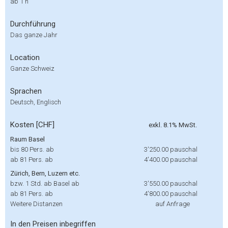
ab 1 h
Durchführung
Das ganze Jahr
Location
Ganze Schweiz
Sprachen
Deutsch, Englisch
Kosten [CHF]
exkl. 8.1% MwSt.
Raum Basel
bis 80 Pers. ab
3'250.00
pauschal
ab 81 Pers. ab
4'400.00
pauschal
Zürich, Bern, Luzern etc.
bzw. 1 Std. ab Basel ab
3'550.00
pauschal
ab 81 Pers. ab
4'800.00
pauschal
Weitere Distanzen
auf Anfrage
In den Preisen inbegriffen