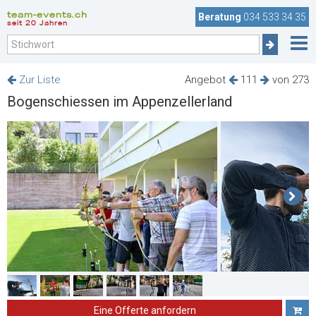
team-events.ch
Beratung
034 533 34 35
seit 20 Jahren
Zur Liste
Angebot
111
von 273
Bogenschiessen im Appenzellerland
Eine Offerte anfordern