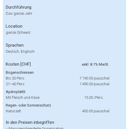
Durchführung
Das ganze Jahr
Location
ganze Schweiz
Sprachen
Deutsch, Englisch
Kosten [CHF]
exkl. 8.1% MwSt.
Bogenschiessen
Bis 20 Pers.
1'190.00
pauschal
21–40 Pers.
1'490.00
pauschal
Apéroplättli
Mit Fleisch und Käse
15.00
/Pers.
Regen- oder Sonnenschutz
Naturzelt
400.00
pauschal
In den Preisen inbegriffen
-
Massgeschneiderte Organisation