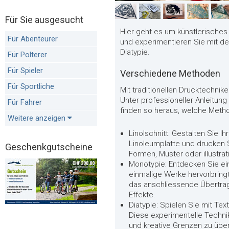
Für Sie ausgesucht
Hier geht es um künstlerisches
Für Abenteurer
und experimentieren Sie mit der
Diatypie.
Für Polterer
Für Spieler
Verschiedene Methoden
Für Sportliche
Mit traditionellen Drucktechni
Unter professioneller Anleitun
Für Fahrer
finden so heraus, welche Meth
Weitere anzeigen
Linolschnitt: Gestalten Sie Ih
Linoleumplatte und drucken Si
Geschenkgutscheine
Formen, Muster oder illustrat
Monotypie: Entdecken Sie ei
einmalige Werke hervorbringt
das anschliessende Übertra
Effekte.
Diatypie: Spielen Sie mit Tex
Diese experimentelle Techni
und kreative Grenzen zu über