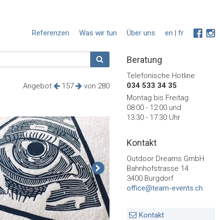
Referenzen
Was wir tun
Über uns
en
|
fr
Beratung
Telefonische Hotline
034 533 34 35
Angebot
157
von 280
Montag bis Freitag
08:00 - 12:00 und
13:30 - 17:30 Uhr
Kontakt
Outdoor Dreams GmbH
Bahnhofstrasse 14
3400 Burgdorf
office@team-events.ch
Kontakt