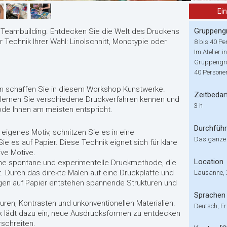
Ei
Gruppeng
 Teambuilding. Entdecken Sie die Welt des Druckens
 Technik Ihrer Wahl: Linolschnitt, Monotypie oder
8 bis 40 Pe
Im Atelier 
Gruppengrös
40 Persone
ken schaffen Sie in diesem Workshop Kunstwerke.
Zeitbedar
g lernen Sie verschiedene Druckverfahren kennen und
3 h
ode Ihnen am meisten entspricht.
Durchfüh
r eigenes Motiv, schnitzen Sie es in eine
Das ganze
e es auf Papier. Diese Technik eignet sich für klare
ive Motive.
Location
ne spontane und experimentelle Druckmethode, die
. Durch das direkte Malen auf eine Druckplatte und
Lausanne, 
gen auf Papier entstehen spannende Strukturen und
Sprachen
turen, Kontrasten und unkonventionellen Materialien.
Deutsch, Fr
k lädt dazu ein, neue Ausdrucksformen zu entdecken
schreiten.