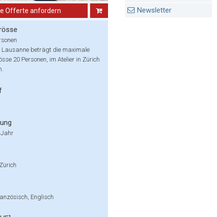
Newsletter
ne Offerte anfordern
rösse
rsonen
in Lausanne beträgt die maximale
se 20 Personen, im Atelier in Zürich
n.
f
rung
 Jahr
Zürich
anzösisch, Englisch