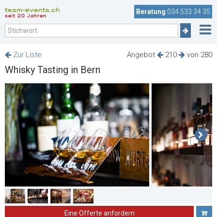
team-events.ch
Beratung
034 533 34 35
seit 20 Jahren
Zur Liste
Angebot
210
von 280
Whisky Tasting in Bern
Eine Offerte anfordern