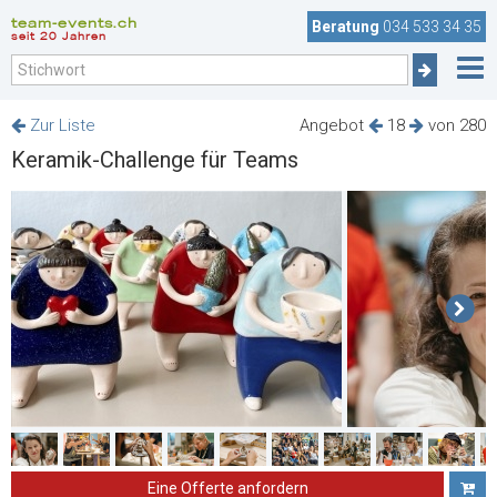
team-events.ch
Beratung
034 533 34 35
seit 20 Jahren
Zur Liste
Angebot
18
von 280
Keramik-Challenge für Teams
Eine Offerte anfordern