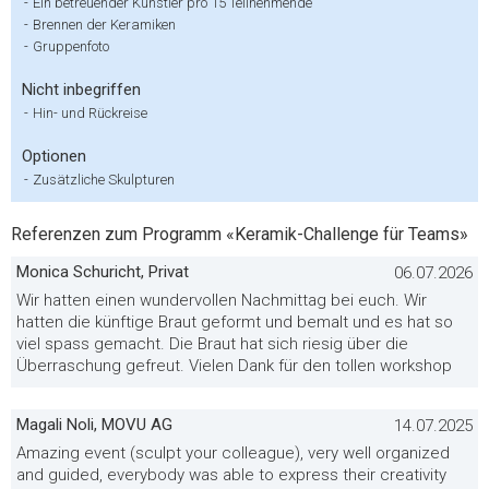
-
Ein betreuender Künstler pro 15 Teilnehmende
-
Brennen der Keramiken
-
Gruppenfoto
Nicht inbegriffen
-
Hin- und Rückreise
Optionen
-
Zusätzliche Skulpturen
Referenzen zum Programm «Keramik-Challenge für Teams»
Monica Schuricht, Privat
06.07.2026
Wir hatten einen wundervollen Nachmittag bei euch. Wir
hatten die künftige Braut geformt und bemalt und es hat so
viel spass gemacht. Die Braut hat sich riesig über die
Überraschung gefreut. Vielen Dank für den tollen workshop
Magali Noli, MOVU AG
14.07.2025
Amazing event (sculpt your colleague), very well organized
and guided, everybody was able to express their creativity