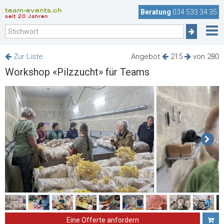
team-events.ch
Beratung
034 533 34 35
seit 20 Jahren
Zur Liste
Angebot
215
von 280
Workshop «Pilzzucht» für Teams
Eine Offerte anfordern