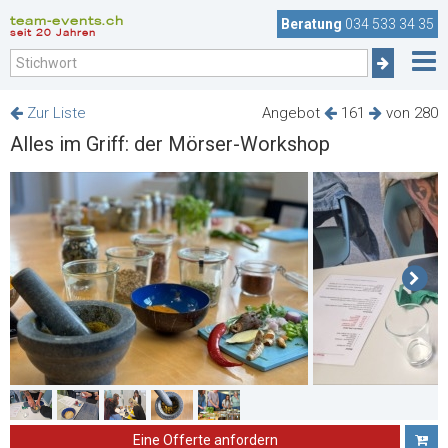
team-events.ch
Beratung
034 533 34 35
seit 20 Jahren
Zur Liste
Angebot
161
von 280
Alles im Griff: der Mörser-Workshop
Eine Offerte anfordern