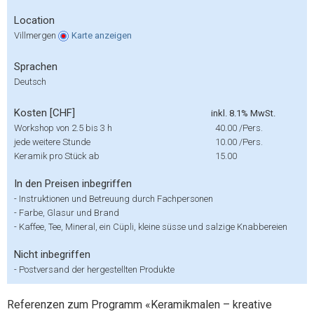
Location
Villmergen
Karte
anzeigen
Sprachen
Deutsch
Kosten [CHF]
inkl. 8.1% MwSt.
Workshop von 2.5 bis 3 h
40.00
/Pers.
jede weitere Stunde
10.00
/Pers.
Keramik pro Stück ab
15.00
In den Preisen inbegriffen
-
Instruktionen und Betreuung durch Fachpersonen
-
Farbe, Glasur und Brand
-
Kaffee, Tee, Mineral, ein Cüpli, kleine süsse und salzige Knabbereien
Nicht inbegriffen
-
Postversand der hergestellten Produkte
Referenzen zum Programm «Keramikmalen – kreative