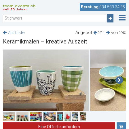
team-events.ch
Beratung
034 533 34 35
seit 20 Jahren
Zur Liste
Angebot
241
von 280
Keramikmalen – kreative Auszeit
Eine Offerte anfordern