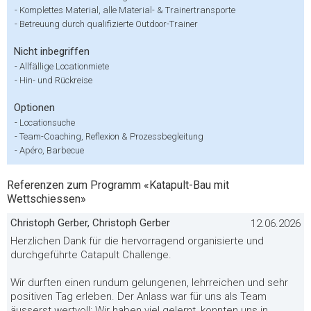
-
Komplettes Material, alle Material- & Trainertransporte
-
Betreuung durch qualifizierte Outdoor-Trainer
Nicht inbegriffen
-
Allfällige Locationmiete
-
Hin- und Rückreise
Optionen
-
Locationsuche
-
Team-Coaching, Reflexion & Prozessbegleitung
-
Apéro, Barbecue
Referenzen zum Programm «Katapult-Bau mit
Wettschiessen»
Christoph Gerber, Christoph Gerber
12.06.2026
Herzlichen Dank für die hervorragend organisierte und
durchgeführte Catapult Challenge.
Wir durften einen rundum gelungenen, lehrreichen und sehr
positiven Tag erleben. Der Anlass war für uns als Team
äusserst wertvoll: Wir haben viel gelernt, konnten uns in