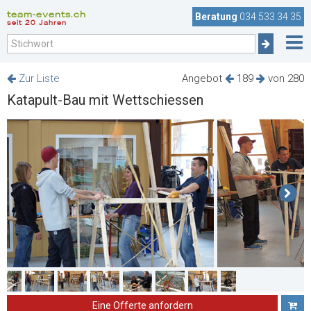
team-events.ch
Beratung
034 533 34 35
seit 20 Jahren
Zur Liste
Angebot
189
von 280
Katapult-Bau mit Wettschiessen
Eine Offerte anfordern