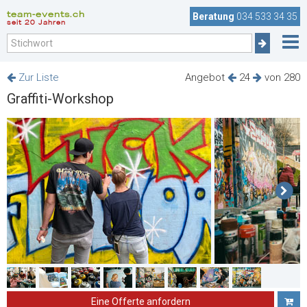
team-events.ch
Beratung
034 533 34 35
seit 20 Jahren
Zur Liste
Angebot
24
von 280
Graffiti-Workshop
Eine Offerte anfordern