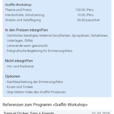
Graffiti-Workshop
Theorie und Praxis
120.00
/Pers.
Handschuhe, Schutzanzug
10.00
/Pers.
Snacks und Verpflegung
50.00
pauschal
In den Preisen inbegriffen
-
Sämtliches benötigtes Material (Acrylfarben, Spraydosen, Schablonen,
Unterlagen, Stifte)
-
Leinwände wenn gewünscht
-
Fotografische Begleitung für Erinnerungsfotos
Nicht inbegriffen
-
Hin- und Rückreise
Optionen
-
Nachbearbeitung der Erinnerungsfotos
-
Essen und Trinken
-
Stop-Motion-Video des Graffiti-Prozesses
Referenzen zum Programm «Graffiti-Workshop»
Samuel Gruber, Sam + Friends
01.04.2026