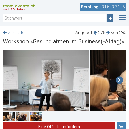
team-events.ch
Beratung
034 533 34 35
seit 20 Jahren
Zur Liste
Angebot
276
von 280
Workshop «Gesund atmen im Business(-Alltag)»
Eine Offerte anfordern