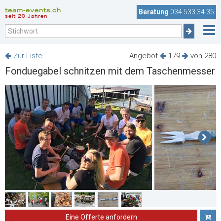
team-events.ch
Beratung
034 533 34 35
seit 20 Jahren
Zur Liste
Angebot
179
von 280
Fonduegabel schnitzen mit dem Taschenmesser
Eine Offerte anfordern