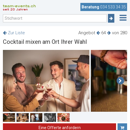
team-events.ch
Beratung
034 533 34 35
seit 20 Jahren
Zur Liste
Angebot
64
von 280
Cocktail mixen am Ort Ihrer Wahl
Eine Offerte anfordern