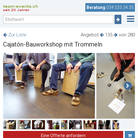
team-events.ch
Beratung
034 533 34 35
seit 20 Jahren
Zur Liste
Angebot
135
von 280
Cajatón-Bauworkshop mit Trommeln
Eine Offerte anfordern