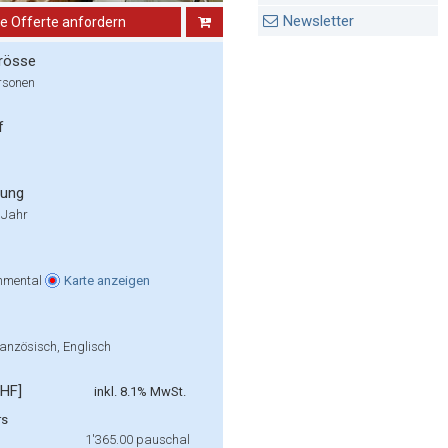
Newsletter
ne Offerte anfordern
rösse
rsonen
f
rung
 Jahr
mmental
Karte
anzeigen
anzösisch, Englisch
CHF]
inkl. 8.1% MwSt.
rs
1'365.00
pauschal