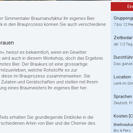
Ei
Gruppeng
er Simmentaler Braumanufaktur Ihr eigenes Bier.
k in den Brauprozess können Sie auch verschiedene
7 bis 12 Pe
Zeitbedar
brauen
ab 1/2 Tag
, heisst es bekanntlich, wenn ein Gewitter
Durchfüh
 wird auch in diesem Workshop, doch das Ergebnis
nstes Bier. Der Braukurs ist eine grossartige
Das ganze
mitzuerleben, welche Rohstoffe es zur
ie diese im Brauprozess zusammenwirken. Sie
Location
n Zutaten und Gerätschaften und stellen mit Ihrem
Lenk im Si
ng eines Braumeisters Ihr eigenes Bier her.
Sprachen
Deutsch, Fr
Kosten [
ils erhalten Sie grundlegende Einblicke in die
erschiedenen Arten von Bier und die Chemie des
Bierbrauku
Bis 6 Pers.