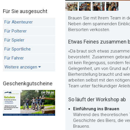
Für Sie ausgesucht
Brauen Sie mit Ihrem Team in d
Für Abenteurer
Neben dem spannenden Einblic
Biersorten verkosten.
Für Polterer
Für Spieler
Etwas Feines zusammen 
Für Sportliche
«Da braut sich etwas zusammen»
bevorsteht. Zusammen gebraut
Für Fahrer
ist kein Regenguss, sondern fei
Weitere anzeigen
Gelegenheit, um von Grund auf 
Bierherstellung braucht und w
arbeiten selbst mit den nötige
Geschenkgutscheine
Team unter fachkundiger Anleitu
So läuft der Workshop ab
Einführung ins Brauen
Während des theoretischen Te
Geschichte des Biers, die v
Brauens.