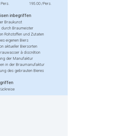
 Pers.
195.00
/Pers.
isen inbegriffen
der Braukunst
 durch Braumeister
den Rohstoffen und Zutaten
nes eigenen Biers
n aktueller Biersorten
Brauwasser à discrétion
ung der Manufaktur
en in der Braumanufaktur
rung des gebrauten Bieres
griffen
Rückreise