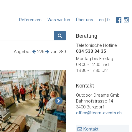
Referenzen
Was wir tun
Über uns
en
|
fr
Beratung
Telefonische Hotline
034 533 34 35
Angebot
226
von 280
Montag bis Freitag
08:00 - 12:00 und
13:30 - 17:30 Uhr
Kontakt
Outdoor Dreams GmbH
Bahnhofstrasse 14
3400 Burgdorf
office@team-events.ch
Kontakt