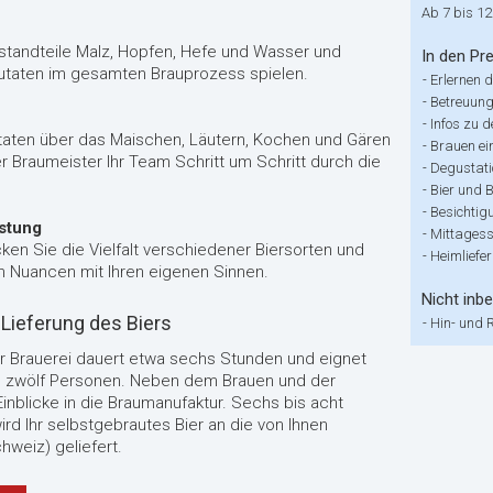
Ab 7 bis 12
standteile Malz, Hopfen, Hefe und Wasser und
In den Pre
Zutaten im gesamten Brauprozess spielen.
-
Erlernen 
-
Betreuung
-
Infos zu 
taten über das Maischen, Läutern, Kochen und Gären
-
Brauen ei
er Braumeister Ihr Team Schritt um Schritt durch die
-
Degustatio
-
Bier und 
-
Besichtig
ostung
-
Mittagess
ken Sie die Vielfalt verschiedener Biersorten und
-
Heimliefe
 Nuancen mit Ihren eigenen Sinnen.
Nicht inbe
Lieferung des Biers
-
Hin- und 
r Brauerei dauert etwa sechs Stunden und eignet
is zwölf Personen. Neben dem Brauen und der
inblicke in die Braumanufaktur. Sechs bis acht
 Ihr selbstgebrautes Bier an die von Ihnen
weiz) geliefert.