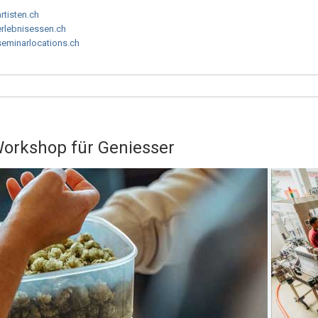
artisten.ch
erlebnisessen.ch
seminarlocations.ch
Workshop für Geniesser