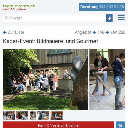
team-events.ch
Beratung
034 533 34 35
seit 20 Jahren
Zur Liste
Angebot
146
von 280
Kader-Event: Bildhauerei und Gourmet
Eine Offerte anfordern