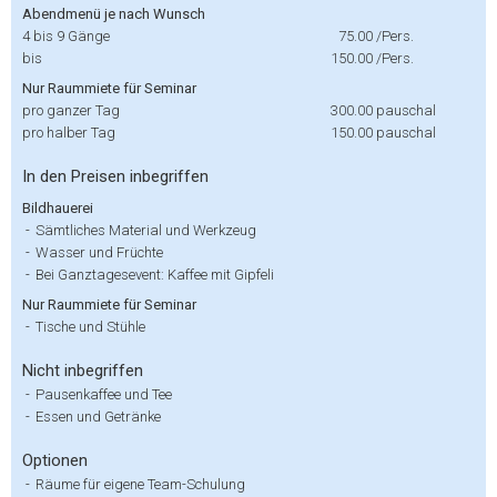
Abendmenü je nach Wunsch
4 bis 9 Gänge
75.00
/Pers.
bis
150.00
/Pers.
Nur Raummiete für Seminar
pro ganzer Tag
300.00
pauschal
pro halber Tag
150.00
pauschal
In den Preisen inbegriffen
Bildhauerei
-
Sämtliches Material und Werkzeug
-
Wasser und Früchte
-
Bei Ganztagesevent: Kaffee mit Gipfeli
Nur Raummiete für Seminar
-
Tische und Stühle
Nicht inbegriffen
-
Pausenkaffee und Tee
-
Essen und Getränke
Optionen
-
Räume für eigene Team-Schulung