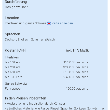
Durchführung
Das ganze Jahr
Location
Interlaken und ganze Schweiz
Karte
anzeigen
Sprachen
Deutsch, Englisch, Schulfranzösisch
Kosten [CHF]
inkl. 8.1% MwSt.
Interlaken
bis 10 Pers.
1'750.00
pauschal
bis 20 Pers.
3'000.00
pauschal
bis 50 Pers.
5'300.00
pauschal
bis 100 Pers.
9'400.00
pauschal
Ganze Schweiz
Fahrspesen
150.00
pauschal
In den Preisen inbegriffen
-
Moderation und Inspiration durch Künstler
-
sämtliches Material wie Farbe, Pinsel, Spachtel, Spritzen, Schwämme,