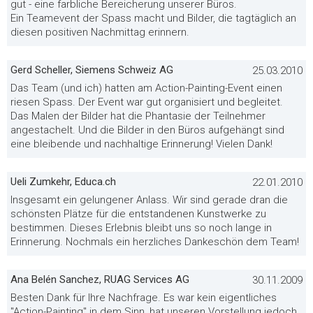
gut - eine farbliche Bereicherung unserer Büros.
Ein Teamevent der Spass macht und Bilder, die tagtäglich an
diesen positiven Nachmittag erinnern.
Gerd Scheller, Siemens Schweiz AG
25.03.2010
Das Team (und ich) hatten am Action-Painting-Event einen
riesen Spass. Der Event war gut organisiert und begleitet.
Das Malen der Bilder hat die Phantasie der Teilnehmer
angestachelt. Und die Bilder in den Büros aufgehängt sind
eine bleibende und nachhaltige Erinnerung! Vielen Dank!
Ueli Zumkehr, Educa.ch
22.01.2010
Insgesamt ein gelungener Anlass. Wir sind gerade dran die
schönsten Plätze für die entstandenen Kunstwerke zu
bestimmen. Dieses Erlebnis bleibt uns so noch lange in
Erinnerung. Nochmals ein herzliches Dankeschön dem Team!
Ana Belén Sanchez, RUAG Services AG
30.11.2009
Besten Dank für Ihre Nachfrage. Es war kein eigentliches
"Action-Painting" in dem Sinn, hat unseren Vorstellung jedoch