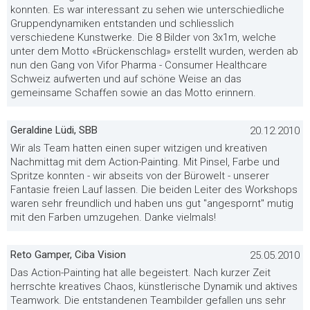
konnten. Es war interessant zu sehen wie unterschiedliche
Gruppendynamiken entstanden und schliesslich
verschiedene Kunstwerke. Die 8 Bilder von 3x1m, welche
unter dem Motto «Brückenschlag» erstellt wurden, werden ab
nun den Gang von Vifor Pharma - Consumer Healthcare
Schweiz aufwerten und auf schöne Weise an das
gemeinsame Schaffen sowie an das Motto erinnern.
Geraldine Lüdi, SBB
20.12.2010
Wir als Team hatten einen super witzigen und kreativen
Nachmittag mit dem Action-Painting. Mit Pinsel, Farbe und
Spritze konnten - wir abseits von der Bürowelt - unserer
Fantasie freien Lauf lassen. Die beiden Leiter des Workshops
waren sehr freundlich und haben uns gut "angespornt" mutig
mit den Farben umzugehen. Danke vielmals!
Reto Gamper, Ciba Vision
25.05.2010
Das Action-Painting hat alle begeistert. Nach kurzer Zeit
herrschte kreatives Chaos, künstlerische Dynamik und aktives
Teamwork. Die entstandenen Teambilder gefallen uns sehr