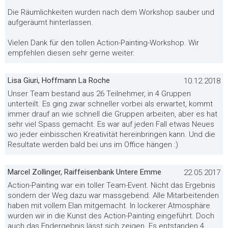
Die Räumlichkeiten wurden nach dem Workshop sauber und
aufgeräumt hinterlassen.
Vielen Dank für den tollen Action-Painting-Workshop. Wir
empfehlen diesen sehr gerne weiter.
Lisa Giuri, Hoffmann La Roche
10.12.2018
Unser Team bestand aus 26 Teilnehmer, in 4 Gruppen
unterteilt. Es ging zwar schneller vorbei als erwartet, kommt
immer drauf an wie schnell die Gruppen arbeiten, aber es hat
sehr viel Spass gemacht. Es war auf jeden Fall etwas Neues
wo jeder einbisschen Kreativität hereinbringen kann. Und die
Resultate werden bald bei uns im Office hängen :)
Marcel Zollinger, Raiffeisenbank Untere Emme
22.05.2017
Action-Painting war ein toller Team-Event. Nicht das Ergebnis
sondern der Weg dazu war massgebend. Alle Mitarbeitenden
haben mit vollem Elan mitgemacht. In lockerer Atmosphäre
wurden wir in die Kunst des Action-Painting eingeführt. Doch
auch das Endergebnis lässt sich zeigen. Es entstanden 4