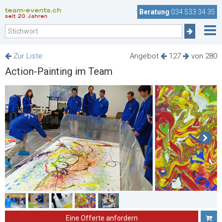
team-events.ch
Beratung
034 533 34 35
seit 20 Jahren
Zur Liste
Angebot
127
von 280
Action-Painting im Team
Eine Offerte anfordern