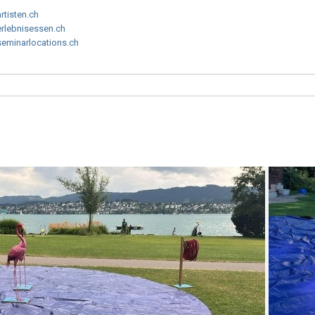
artisten.ch
erlebnisessen.ch
seminarlocations.ch