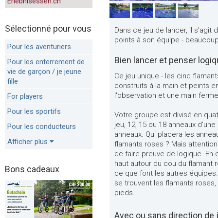
Erlebnisessen.ch
Sélectionné pour vous
Dans ce jeu de lancer, il s'agit
points à son équipe - beaucoup d
Pour les aventuriers
Bien lancer et penser log
Pour les enterrement de
vie de garçon / je jeune
Ce jeu unique - les cinq flama
fille
construits à la main et peints e
l'observation et une main ferme
For players
Pour les sportifs
Votre groupe est divisé en qua
jeu, 12, 15 ou 18 anneaux d'une 
Pour les conducteurs
anneaux. Qui placera les annea
Afficher plus
flamants roses ? Mais attention 
de faire preuve de logique. En e
haut autour du cou du flamant r
Bons cadeaux
ce que font les autres équipes. 
se trouvent les flamants roses,
pieds.
Avec ou sans direction de 