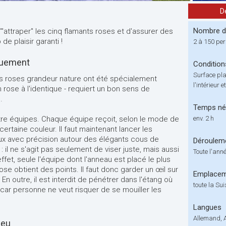
D
Nombre de
 d'"attraper" les cinq flamants roses et d'assurer des
e plaisir garanti !
2 à 150 pe
iquement
Condition
Surface pla
nts roses grandeur nature ont été spécialement
l'intérieur e
n rose à l'identique - requiert un bon sens de
.
Temps né
tre équipes. Chaque équipe reçoit, selon le mode de
env. 2 h
certaine couleur. Il faut maintenant lancer les
ux avec précision autour des élégants cous de
Déroulem
: il ne s'agit pas seulement de viser juste, mais aussi
Toute l'ann
ffet, seule l'équipe dont l'anneau est placé le plus
ose obtient des points. Il faut donc garder un œil sur
Emplace
En outre, il est interdit de pénétrer dans l'étang où
toute la Su
 car personne ne veut risquer de se mouiller les
Langues
Allemand, 
jeu