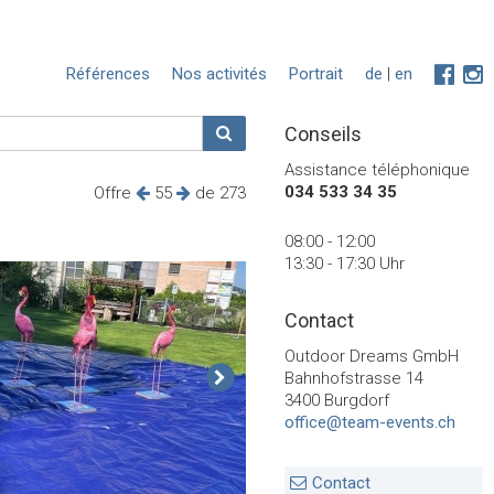
Références
Nos activités
Portrait
de
|
en
Conseils
Assistance téléphonique
034 533 34 35
Offre
55
de 273
08:00 - 12:00
13:30 - 17:30 Uhr
Contact
Outdoor Dreams GmbH
Bahnhofstrasse 14
3400 Burgdorf
office@team-events.ch
Contact