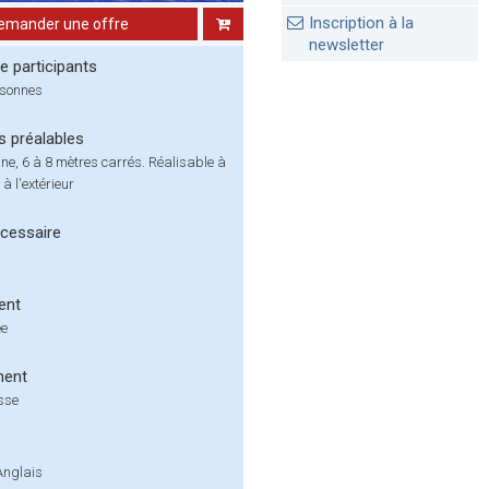
Inscription à la
emander une offre
newsletter
 participants
rsonnes
s préalables
ne, 6 à 8 mètres carrés. Réalisable à
t à l'extérieur
cessaire
ent
ée
ment
isse
Anglais