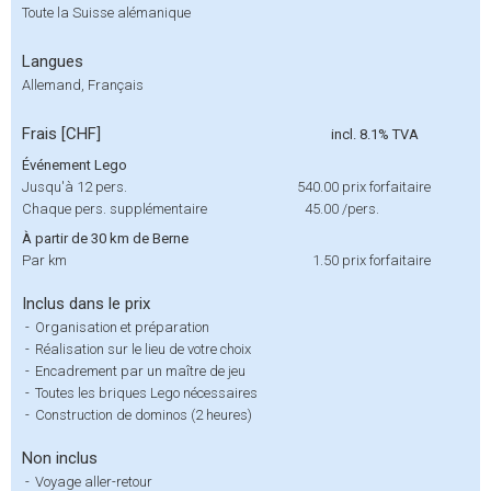
Toute la Suisse alémanique
Langues
Allemand, Français
Frais [CHF]
incl. 8.1% TVA
Événement Lego
Jusqu'à 12 pers.
540.00
prix forfaitaire
Chaque pers. supplémentaire
45.00
/pers.
À partir de 30 km de Berne
Par km
1.50
prix forfaitaire
Inclus dans le prix
-
Organisation et préparation
-
Réalisation sur le lieu de votre choix
-
Encadrement par un maître de jeu
-
Toutes les briques Lego nécessaires
-
Construction de dominos (2 heures)
Non inclus
-
Voyage aller-retour