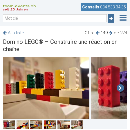
team-events.ch
Conseils
034 533 34 35
seit 20 Jahren
À la liste
Offre
149
de 274
Domino LEGO® – Construire une réaction en
chaîne