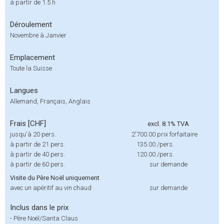
à partir de 1.5 h
Déroulement
Novembre à Janvier
Emplacement
Toute la Suisse
Langues
Allemand, Français, Anglais
Frais [CHF]
excl. 8.1% TVA
jusqu'à 20 pers.
2'700.00
prix forfaitaire
à partir de 21 pers.
135.00
/pers.
à partir de 40 pers.
120.00
/pers.
à partir de 60 pers.
sur demande
Visite du Père Noël uniquement
avec un apéritif au vin chaud
sur demande
Inclus dans le prix
-
Père Noël/Santa Claus