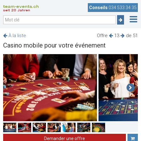
team-events.ch
Conseils
034 533 34 35
seit 20 Jahren
À la liste
Offre
13
de 51
Casino mobile pour votre événement
Demander une offre