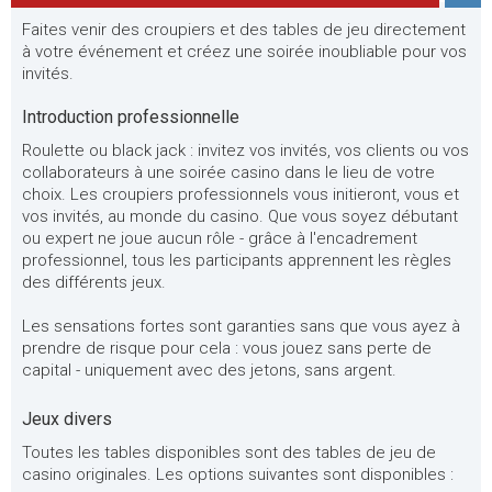
Faites venir des croupiers et des tables de jeu directement
à votre événement et créez une soirée inoubliable pour vos
invités.
Introduction professionnelle
Roulette ou black jack : invitez vos invités, vos clients ou vos
collaborateurs à une soirée casino dans le lieu de votre
choix. Les croupiers professionnels vous initieront, vous et
vos invités, au monde du casino. Que vous soyez débutant
ou expert ne joue aucun rôle - grâce à l'encadrement
professionnel, tous les participants apprennent les règles
des différents jeux.
Les sensations fortes sont garanties sans que vous ayez à
prendre de risque pour cela : vous jouez sans perte de
capital - uniquement avec des jetons, sans argent.
Jeux divers
Toutes les tables disponibles sont des tables de jeu de
casino originales. Les options suivantes sont disponibles :