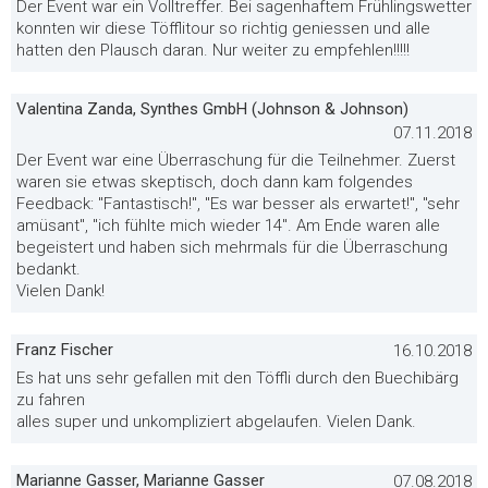
Der Event war ein Volltreffer. Bei sagenhaftem Frühlingswetter
konnten wir diese Töfflitour so richtig geniessen und alle
hatten den Plausch daran. Nur weiter zu empfehlen!!!!!
Valentina Zanda, Synthes GmbH (Johnson & Johnson)
07.11.2018
Der Event war eine Überraschung für die Teilnehmer. Zuerst
waren sie etwas skeptisch, doch dann kam folgendes
Feedback: "Fantastisch!", "Es war besser als erwartet!", "sehr
amüsant", "ich fühlte mich wieder 14". Am Ende waren alle
begeistert und haben sich mehrmals für die Überraschung
bedankt.
Vielen Dank!
Franz Fischer
16.10.2018
Es hat uns sehr gefallen mit den Töffli durch den Buechibärg
zu fahren
alles super und unkompliziert abgelaufen. Vielen Dank.
Marianne Gasser, Marianne Gasser
07.08.2018