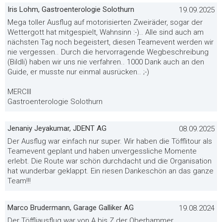
Iris Lohm, Gastroenterologie Solothurn
19.09.2025
Mega toller Ausflug auf motorisierten Zweiräder, sogar der
Wettergott hat mitgespielt, Wahnsinn :-).. Alle sind auch am
nächsten Tag noch begeistert, diesen Teamevent werden wir
nie vergessen.. Durch die hervorragende Wegbeschreibung
(Bildli) haben wir uns nie verfahren.. 1000 Dank auch an den
Guide, er musste nur einmal ausrücken.. ;-)
MERCIII
Gastroenterologie Solothurn
Jenaniy Jeyakumar, JDENT AG
08.09.2025
Der Ausflug war einfach nur super. Wir haben die Töfflitour als
Teamevent geplant und haben unvergessliche Momente
erlebt. Die Route war schön durchdacht und die Organisation
hat wunderbar geklappt. Ein riesen Dankeschön an das ganze
Team!!!
Marco Brudermann, Garage Galliker AG
19.08.2024
Der Töffliausflug war von A bis Z der Oberhammer.