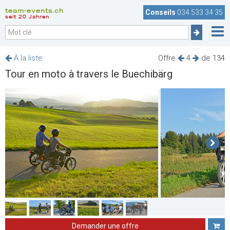
team-events.ch
Conseils
034 533 34 35
seit 20 Jahren
À la liste
Offre
4
de 134
Tour en moto à travers le Buechibärg
Demander une offre