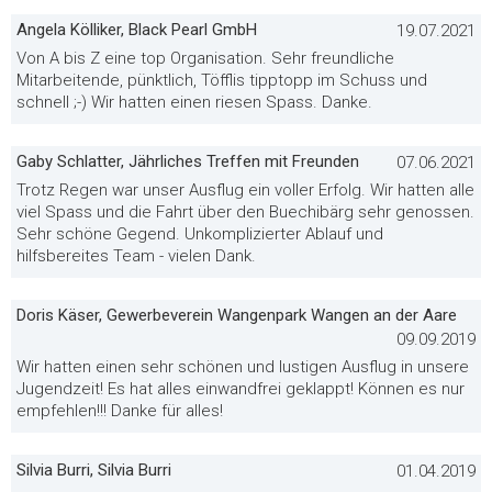
Angela Kölliker, Black Pearl GmbH
19.07.2021
Von A bis Z eine top Organisation. Sehr freundliche
Mitarbeitende, pünktlich, Töfflis tipptopp im Schuss und
schnell ;-) Wir hatten einen riesen Spass. Danke.
Gaby Schlatter, Jährliches Treffen mit Freunden
07.06.2021
Trotz Regen war unser Ausflug ein voller Erfolg. Wir hatten alle
viel Spass und die Fahrt über den Buechibärg sehr genossen.
Sehr schöne Gegend. Unkomplizierter Ablauf und
hilfsbereites Team - vielen Dank.
Doris Käser, Gewerbeverein Wangenpark Wangen an der Aare
09.09.2019
Wir hatten einen sehr schönen und lustigen Ausflug in unsere
Jugendzeit! Es hat alles einwandfrei geklappt! Können es nur
empfehlen!!! Danke für alles!
Silvia Burri, Silvia Burri
01.04.2019