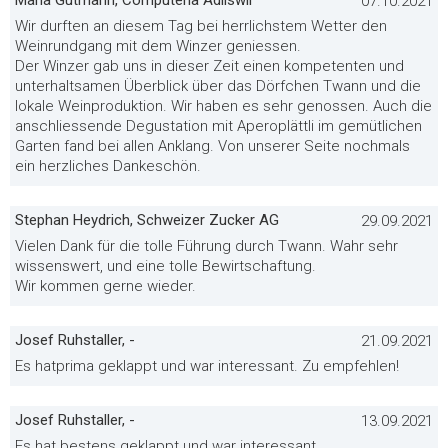
Maria Gutmann, Computeria Adliswil
07.10.2021
Wir durften an diesem Tag bei herrlichstem Wetter den
Weinrundgang mit dem Winzer geniessen.
Der Winzer gab uns in dieser Zeit einen kompetenten und
unterhaltsamen Überblick über das Dörfchen Twann und die
lokale Weinproduktion. Wir haben es sehr genossen. Auch die
anschliessende Degustation mit Aperoplättli im gemütlichen
Garten fand bei allen Anklang. Von unserer Seite nochmals
ein herzliches Dankeschön.
Stephan Heydrich, Schweizer Zucker AG
29.09.2021
Vielen Dank für die tolle Führung durch Twann. Wahr sehr
wissenswert, und eine tolle Bewirtschaftung.
Wir kommen gerne wieder.
Josef Ruhstaller, -
21.09.2021
Es hatprima geklappt und war interessant. Zu empfehlen!
Josef Ruhstaller, -
13.09.2021
Es hat bestens geklappt und war interessant.