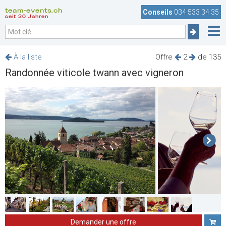
team-events.ch
Conseils
034 533 34 35
seit 20 Jahren
À la liste
Offre
2
de 135
Randonnée viticole twann avec vigneron
Demander une offre