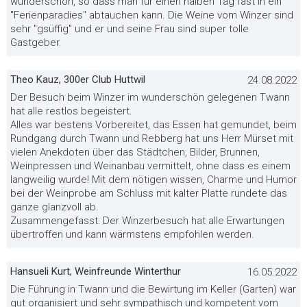
wunderschön, so dass man für einen halben Tag fast in ein
"Ferienparadies" abtauchen kann. Die Weine vom Winzer sind
sehr "gsüffig" und er und seine Frau sind super tolle
Gastgeber.
Theo Kauz, 300er Club Huttwil
24.08.2022
Der Besuch beim Winzer im wunderschön gelegenen Twann
hat alle restlos begeistert.
Alles war bestens Vorbereitet, das Essen hat gemundet, beim
Rundgang durch Twann und Rebberg hat uns Herr Mürset mit
vielen Anekdoten über das Städtchen, Bilder, Brunnen,
Weinpressen und Weinanbau vermittelt, ohne dass es einem
langweilig wurde! Mit dem nötigen wissen, Charme und Humor
bei der Weinprobe am Schluss mit kalter Platte rundete das
ganze glanzvoll ab.
Zusammengefasst: Der Winzerbesuch hat alle Erwartungen
übertroffen und kann wärmstens empfohlen werden.
Hansueli Kurt, Weinfreunde Winterthur
16.05.2022
Die Führung in Twann und die Bewirtung im Keller (Garten) war
gut organisiert und sehr sympathisch und kompetent vom