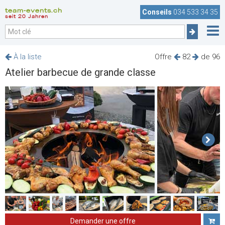
team-events.ch
Conseils
034 533 34 35
seit 20 Jahren
À la liste
Offre
82
de 96
Atelier barbecue de grande classe
Demander une offre