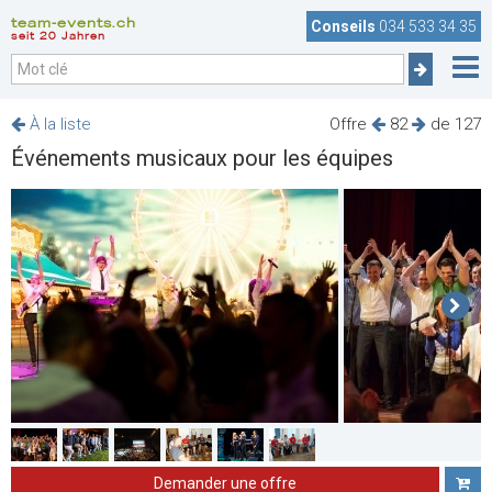
team-events.ch
Conseils
034 533 34 35
seit 20 Jahren
À la liste
Offre
82
de 127
Événements musicaux pour les équipes
Demander une offre