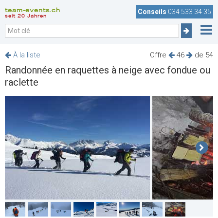
team-events.ch
Conseils
034 533 34 35
seit 20 Jahren
À la liste
Offre
46
de 54
Randonnée en raquettes à neige avec fondue ou
raclette