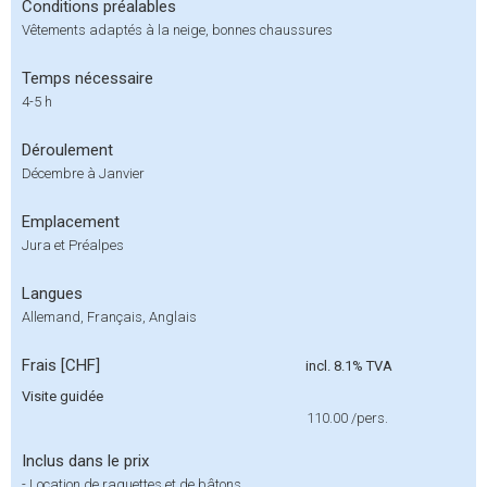
Conditions préalables
Vêtements adaptés à la neige, bonnes chaussures
Temps nécessaire
4-5 h
Déroulement
Décembre à Janvier
Emplacement
Jura et Préalpes
Langues
Allemand, Français, Anglais
Frais [CHF]
incl. 8.1% TVA
Visite guidée
110.00
/pers.
Inclus dans le prix
-
Location de raquettes et de bâtons